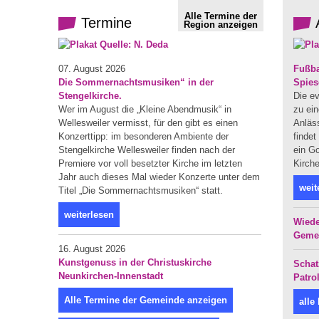
Alle Termine der
Termine
Region anzeigen
07. August 2026
Fußba
Die Sommernachtsmusiken“ in der
Spies
Stengelkirche.
Die ev
Wer im August die „Kleine Abendmusik“ in
zu ein
Wellesweiler vermisst, für den gibt es einen
Anläs
Konzerttipp: im besonderen Ambiente der
finde
Stengelkirche Wellesweiler finden nach der
ein Go
Premiere vor voll besetzter Kirche im letzten
Kirche
Jahr auch dieses Mal wieder Konzerte unter dem
weit
Titel „Die Sommernachtsmusiken“ statt.
weiterlesen
Wiede
Geme
16. August 2026
Kunstgenuss in der Christuskirche
Schat
Neunkirchen-Innenstadt
Patro
Alle Termine der Gemeinde anzeigen
alle