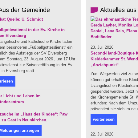
Aus der Gemeinde
Aktuelles aus
llgottesdienst in der Ev. Kirche in
en-Elversberg
angelische und katholische Kirche laden
em besonderen „Fußballgottesdienst“ ein.
23. Juli 2026
slich des Aufstiegs der SV Elversberg
Second-Hand-Boutique fü
t am Sonntag, 23. August 2026 , um 17 Uhr
Kleiderkammer St. Wendel
ttesdienst zur Saisoneröffnung in der Ev.
„Anziehpunkt“
 in Elversberg statt.
Zum Wegwerfen viel zu sc
können gut erhaltene Klei
erlesen
Evangelischen Kleiderka
gespendet werden. Jetzt ha
r Licht und Leben im
der Kirchengemeinde St, W
indezentrum
erfunden: Nach dem Umzug
präsentiert sie sich im ne
zsuche im „Haus des Kindes“: Paw
weiterlesen
l zu Gast in Neunkirchen.
 Meldungen anzeigen
22. Juli 2026