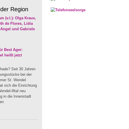
 der Region
r Best Ager:
 heißt jetzt
hade? Seit 30 Jahren
dungsstücke bei der
mmer St. Wendel
t sich die Einrichtung
endel-Illtal neu
 in die Innenstadt
uen