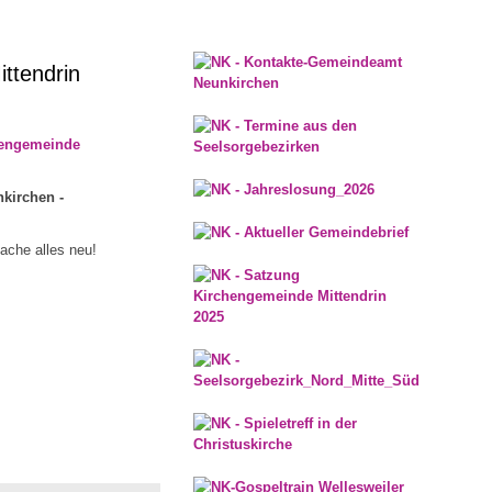
ttendrin
hengemeinde
kirchen -
mache alles neu!