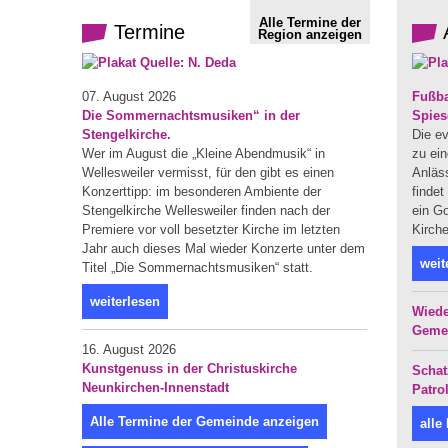
Alle Termine der
Termine
Region anzeigen
07. August 2026
Fußba
Die Sommernachtsmusiken“ in der
Spies
Stengelkirche.
Die ev
Wer im August die „Kleine Abendmusik“ in
zu ein
Wellesweiler vermisst, für den gibt es einen
Anläs
Konzerttipp: im besonderen Ambiente der
finde
Stengelkirche Wellesweiler finden nach der
ein Go
Premiere vor voll besetzter Kirche im letzten
Kirche
Jahr auch dieses Mal wieder Konzerte unter dem
weit
Titel „Die Sommernachtsmusiken“ statt.
weiterlesen
Wiede
Geme
16. August 2026
Kunstgenuss in der Christuskirche
Schat
Neunkirchen-Innenstadt
Patro
Alle Termine der Gemeinde anzeigen
alle