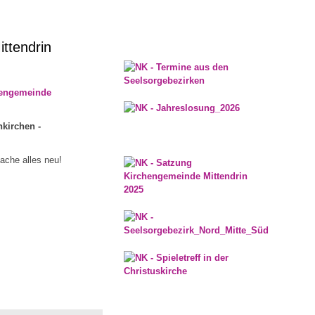
ttendrin
hengemeinde
kirchen -
mache alles neu!