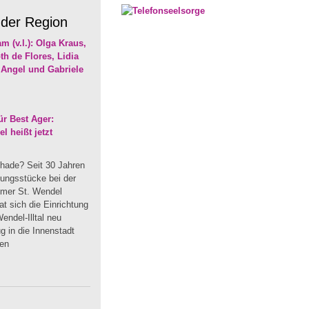
 der Region
r Best Ager:
 heißt jetzt
hade? Seit 30 Jahren
dungsstücke bei der
mmer St. Wendel
t sich die Einrichtung
endel-Illtal neu
 in die Innenstadt
uen