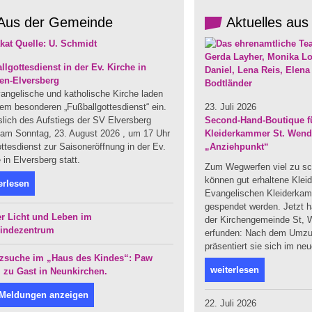
Aus der Gemeinde
Aktuelles aus
llgottesdienst in der Ev. Kirche in
en-Elversberg
angelische und katholische Kirche laden
em besonderen „Fußballgottesdienst“ ein.
23. Juli 2026
slich des Aufstiegs der SV Elversberg
Second-Hand-Boutique fü
t am Sonntag, 23. August 2026 , um 17 Uhr
Kleiderkammer St. Wendel
ttesdienst zur Saisoneröffnung in der Ev.
„Anziehpunkt“
 in Elversberg statt.
Zum Wegwerfen viel zu sc
können gut erhaltene Klei
erlesen
Evangelischen Kleiderka
gespendet werden. Jetzt ha
r Licht und Leben im
der Kirchengemeinde St, W
indezentrum
erfunden: Nach dem Umzug
präsentiert sie sich im ne
zsuche im „Haus des Kindes“: Paw
weiterlesen
l zu Gast in Neunkirchen.
 Meldungen anzeigen
22. Juli 2026