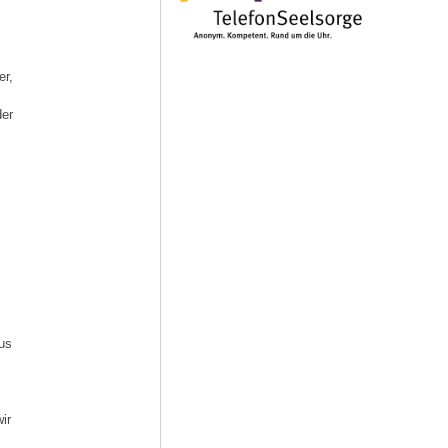
er,
der
us
ir