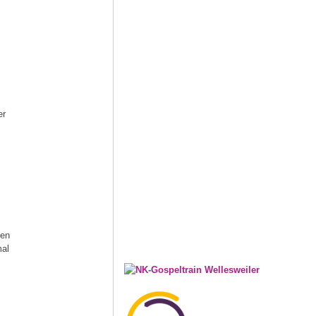
er
hen
mal