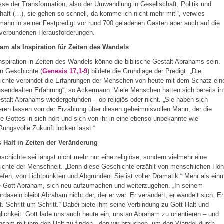
se der Transformation, also der Umwandlung in Gesellschaft, Politik und
haft (…), sie gehen so schnell, da komme ich nicht mehr mit‘“, verwies
ann in seiner Festpredigt vor rund 700 geladenen Gästen aber auch auf die
 verbundenen Herausforderungen.
am als Inspiration für Zeiten des Wandels
nspiration in Zeiten des Wandels könne die biblische Gestalt Abrahams sein.
n Geschichte (
Genesis 17,1-9
) bildete die Grundlage der Predigt. „Die
chte verbindet die Erfahrungen der Menschen von heute mit dem Schatz ein
usendealten Erfahrung“, so Ackermann. Viele Menschen hätten sich bereits in
stalt Abrahams wiedergefunden ­– ob religiös oder nicht. „Sie haben sich
ieren lassen von der Erzählung über diesen geheimnisvollen Mann, der die
 Gottes in sich hört und sich von ihr in eine ebenso unbekannte wie
ßungsvolle Zukunft locken lässt.“
s Halt in Zeiten der Veränderung
schichte sei längst nicht mehr nur eine religiöse, sondern vielmehr eine
ichte der Menschheit. „Denn diese Geschichte erzählt von menschlichen Hö
efen, von Lichtpunkten und Abgründen. Sie ist voller Dramatik.“ Mehr als ein
e Gott Abraham, sich neu aufzumachen und weiterzugehen. „In seinem
dasein bleibt Abraham nicht der, der er war. Er verändert, er wandelt sich. Er
. Schritt um Schritt.“ Dabei biete ihm seine Verbindung zu Gott Halt und
ichkeit. Gott lade uns auch heute ein, uns an Abraham zu orientieren – und
sam mit ihm den Halt zu finden, „den wir brauchen, um den Wandel durch