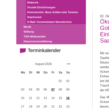
Diakonie
Soziale Einrichtungen
Internetseite: Neue Artikel oder Termine
03. O
Impressum
Ök
E-Mail: Gemeindeamt Neunkirchen
Got
Musik
Stiftung
Ein
TSH-Wellesweiler
Saa
Datenschutzerklärung
Terminkalender
Mit ei
Saarbr
Deutsc
August 2026
>>
worden
Ackerm
Mo
Di
Mi
Do
Fr
Sa
So
Einhei
bot bi
01
02
Transf
03
04
05
06
07
08
09
der A
Das Mo
10
11
12
13
14
15
16
Ackerm
beunru
17
18
19
20
21
22
23