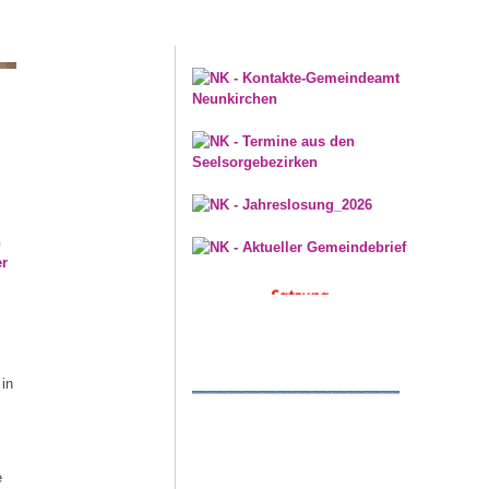
n
er
 in
e