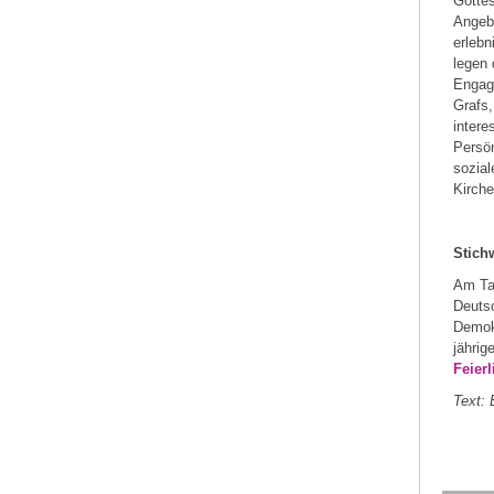
Gottes
Angeb
erleb
legen 
Engage
Grafs,
intere
Persön
sozial
Kirche
Stich
Am Tag
Deutsc
Demokr
jährig
Feier
Text: 