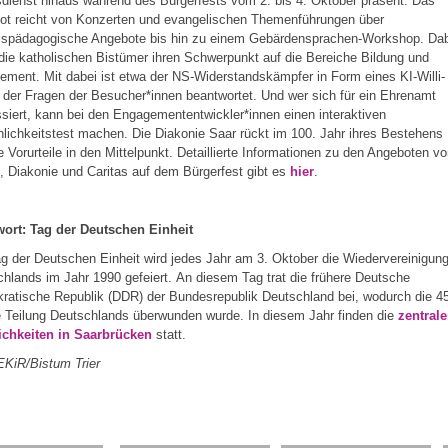
dienst hinaus während des Bürgerfests vom 2. bis 4. Oktober präsent. Das
ot reicht von Konzerten und evangelischen Themenführungen über
nispädagogische Angebote bis hin zu einem Gebärdensprachen-Workshop. Da
die katholischen Bistümer ihren Schwerpunkt auf die Bereiche Bildung und
ment. Mit dabei ist etwa der NS-Widerstandskämpfer in Form eines KI-Willi-
 der Fragen der Besucher*innen beantwortet. Und wer sich für ein Ehrenamt
ssiert, kann bei den Engagemententwickler*innen einen interaktiven
lichkeitstest machen. Die Diakonie Saar rückt im 100. Jahr ihres Bestehens
e Vorurteile in den Mittelpunkt. Detaillierte Informationen zu den Angeboten v
, Diakonie und Caritas auf dem Bürgerfest gibt es
hier
.
wort: Tag der Deutschen Einheit
 der Deutschen Einheit wird jedes Jahr am 3. Oktober die Wiedervereinigun
hlands im Jahr 1990 gefeiert. An diesem Tag trat die frühere Deutsche
atische Republik (DDR) der Bundesrepublik Deutschland bei, wodurch die 45
e Teilung Deutschlands überwunden wurde. In diesem Jahr finden die
zentral
lichkeiten in Saarbrücken
statt.
EKiR/Bistum Trier