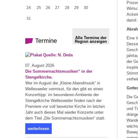
Prozes
24
25
26
27
28
29
30
Wirtsc
Ackerm
31
damit
Abrah
Alle Termine der
Eine I
Termine
Region anzeigen
Desse
Geschi
jahrta
der Ge
07. August 2026
inspir
Die Sommernachtsmusiken“ in der
Stimme
Stengelkirche.
verhei
Wer im August die „Kleine Abendmusik“ in
Gotte
Wellesweiler vermisst, für den gibt es einen
Konzerttipp: im besonderen Ambiente der
Die Ge
Stengelkirche Wellesweiler finden nach der
Gesch
Premiere vor voll besetzter Kirche im letzten
und Ti
Jahr auch dieses Mal wieder Konzerte unter
dräng
dem Titel „Die Sommernachtsmusiken“ statt.
Wander
wächst
weiterlesen
Bewegl
gemein