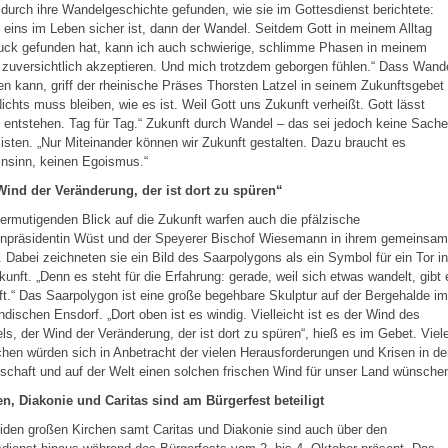
durch ihre Wandelgeschichte gefunden, wie sie im Gottesdienst berichtete:
eins im Leben sicher ist, dann der Wandel. Seitdem Gott in meinem Alltag
uck gefunden hat, kann ich auch schwierige, schlimme Phasen in meinem
zuversichtlich akzeptieren. Und mich trotzdem geborgen fühlen.“ Dass Wand
en kann, griff der rheinische Präses Thorsten Latzel in seinem Zukunftsgebet
Nichts muss bleiben, wie es ist. Weil Gott uns Zukunft verheißt. Gott lässt
entstehen. Tag für Tag.“ Zukunft durch Wandel – das sei jedoch keine Sache
listen. „Nur Miteinander können wir Zukunft gestalten. Dazu braucht es
nsinn, keinen Egoismus.“
Wind der Veränderung, der ist dort zu spüren“
ermutigenden Blick auf die Zukunft warfen auch die pfälzische
enpräsidentin Wüst und der Speyerer Bischof Wiesemann in ihrem gemeinsa
 Dabei zeichneten sie ein Bild des Saarpolygons als ein Symbol für ein Tor in
kunft. „Denn es steht für die Erfahrung: gerade, weil sich etwas wandelt, gibt 
t.“ Das Saarpolygon ist eine große begehbare Skulptur auf der Bergehalde im
ndischen Ensdorf. „Dort oben ist es windig. Vielleicht ist es der Wind des
s, der Wind der Veränderung, der ist dort zu spüren“, hieß es im Gebet. Viel
en würden sich in Anbetracht der vielen Herausforderungen und Krisen in de
schaft und auf der Welt einen solchen frischen Wind für unser Land wünsche
en, Diakonie und Caritas sind am Bürgerfest beteiligt
iden großen Kirchen samt Caritas und Diakonie sind auch über den