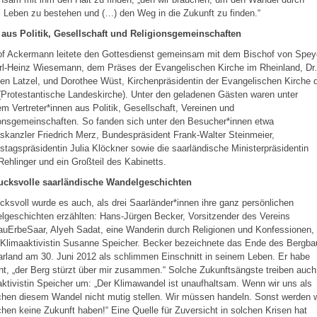
 Leben zu bestehen und (…) den Weg in die Zukunft zu finden.“
 aus Politik, Gesellschaft und Religionsgemeinschaften
of Ackermann leitete den Gottesdienst gemeinsam mit dem Bischof von Spey
rl-Heinz Wiesemann, dem Präses der Evangelischen Kirche im Rheinland, Dr.
en Latzel, und Dorothee Wüst, Kirchenpräsidentin der Evangelischen Kirche 
(Protestantische Landeskirche). Unter den geladenen Gästen waren unter
m Vertreter*innen aus Politik, Gesellschaft, Vereinen und
onsgemeinschaften. So fanden sich unter den Besucher*innen etwa
kanzler Friedrich Merz, Bundespräsident Frank-Walter Steinmeier,
tagspräsidentin Julia Klöckner sowie die saarländische Ministerpräsidentin
ehlinger und ein Großteil des Kabinetts.
ucksvolle saarländische Wandelgeschichten
cksvoll wurde es auch, als drei Saarländer*innen ihre ganz persönlichen
geschichten erzählten: Hans-Jürgen Becker, Vorsitzender des Vereins
uErbeSaar, Alyeh Sadat, eine Wanderin durch Religionen und Konfessionen,
 Klimaaktivistin Susanne Speicher. Becker bezeichnete das Ende des Bergba
rland am 30. Juni 2012 als schlimmen Einschnitt in seinem Leben. Er habe
t, „der Berg stürzt über mir zusammen.“ Solche Zukunftsängste treiben auch
ktivistin Speicher um: „Der Klimawandel ist unaufhaltsam. Wenn wir uns als
hen diesem Wandel nicht mutig stellen. Wir müssen handeln. Sonst werden w
en keine Zukunft haben!“ Eine Quelle für Zuversicht in solchen Krisen hat