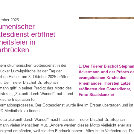
ktober 2025
umenischer
tesdienst eröffnet
heitsfeier in
rbrücken
nem ökumenischen Gottesdienst in der
1. Der Trierer Bischof Stepha
ücker Ludwigskirche ist der Tag der
Ackermann und der Präses d
hen Einheit am 3. Oktober 2025 eröffnet
evangelischen Kirche des
. Der Trierer Bischof Dr. Stephan
Rheinlandes Thorsten Latzel
ann griff in seiner Predigt das Motto des
eröffneten den Gottesdienst,
tsfests, „Zukunft durch Wandel“, auf – und
Foto: Staatskanzlei
blische Inspiration für
ormationsprozesse. Der Gottesdienst wurde live im Ersten übertragen und ist
RD-Mediathek zu finden.
tto „Zukunft durch Wandel“ macht laut dem Trierer Bischof Dr. Stephan
ann vielen Menschen Mut. „Andere werden dieses Motto vielleicht eher als
higend empfinden, weil sie den Eindruck haben: ,Alles ist in Veränderung. Di