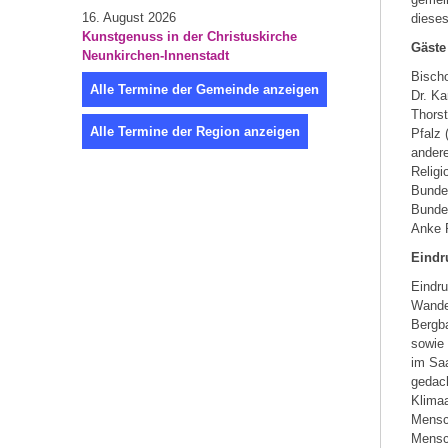
16. August 2026
dieses
Kunstgenuss in der Christuskirche
Gäste
Neunkirchen-Innenstadt
Bisch
Alle Termine der Gemeinde anzeigen
Dr. Ka
Thorst
Alle Termine der Region anzeigen
Pfalz 
andere
Religi
Bundes
Bundes
Anke R
Eindr
Eindru
Wandel
Bergba
sowie
im Saa
gedach
Klimaa
Mensc
Mensch