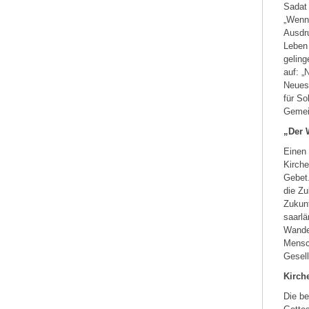
Sadat 
„Wenn 
Ausdr
Leben 
geling
auf: „
Neues 
für So
Gemei
„Der 
Einen 
Kirch
Gebet.
die Zu
Zukunf
saarlä
Wandel
Mensch
Gesell
Kirch
Die be