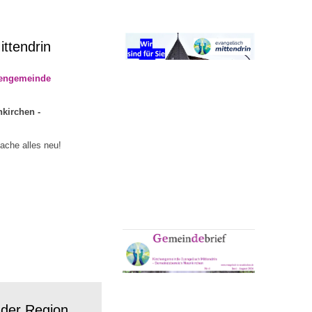
ttendrin
hengemeinde
kirchen -
mache alles neu!
 der Region