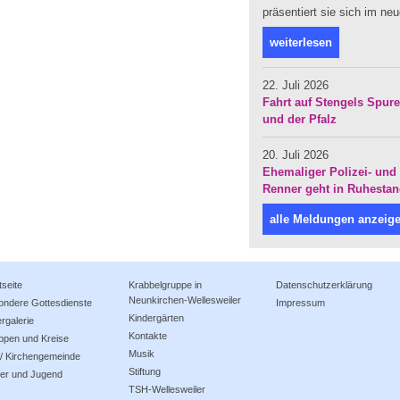
präsentiert sie sich im ne
weiterlesen
22. Juli 2026
Fahrt auf Stengels Spur
und der Pfalz
20. Juli 2026
Ehemaliger Polizei- und 
Renner geht in Ruhesta
alle Meldungen anzeig
tseite
Krabbelgruppe in
Datenschutzerklärung
Neunkirchen-Wellesweiler
ondere Gottesdienste
Impressum
Kindergärten
ergalerie
Kontakte
ppen und Kreise
Musik
 / Kirchengemeinde
Stiftung
der und Jugend
TSH-Wellesweiler